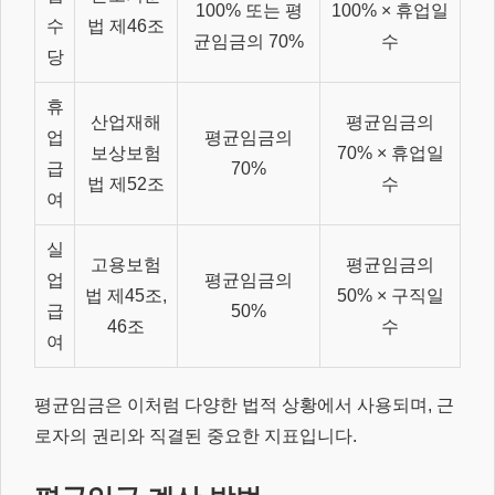
100% 또는 평
100% × 휴업일
수
법 제46조
균임금의 70%
수
당
휴
산업재해
평균임금의
업
평균임금의
보상보험
70% × 휴업일
급
70%
법 제52조
수
여
실
고용보험
평균임금의
업
평균임금의
법 제45조,
50% × 구직일
급
50%
46조
수
여
평균임금은 이처럼 다양한 법적 상황에서 사용되며, 근
로자의 권리와 직결된 중요한 지표입니다.