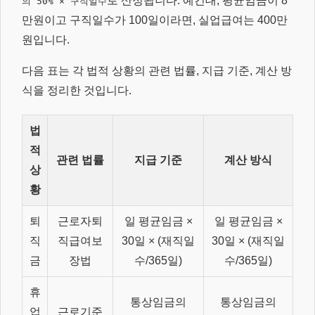
로 산정됩니다. 예컨대, 평균임금이 8
의 50% × 구직일수
만원이고 구직일수가 100일이라면, 실업급여는 400만
원입니다.
다음 표는 각 법적 상황의 관련 법률, 지급 기준, 계산 방
식을 정리한 것입니다.
법
적
관련 법률
지급 기준
계산 방식
상
황
퇴
근로자퇴
일 평균임금 ×
일 평균임금 ×
직
직급여보
30일 × (재직일
30일 × (재직일
금
장법
수/365일)
수/365일)
휴
통상임금의
통상임금의
업
근로기준