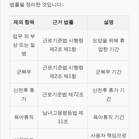
법률을 정리한 것입니다:
제외 항목
근거 법률
설명
업무 외 부
근로기준법 시행령
요양을 위해 휴
상 또는 질
제2조 제1항
업한 기간
병
근로기준법 시행령
군복무
군복무 기간
제2조 제1항
산전후 휴
산전후 휴가 기
근로기준법 제72조
가
간
남녀고용평등법 제
육아휴직
육아휴직 기간
11조
사용자 책임으로