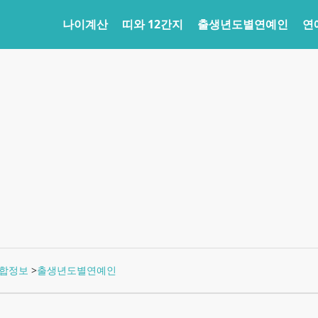
나이계산
띠와 12간지
출생년도별연예인
연
합정보
>
출생년도별연예인