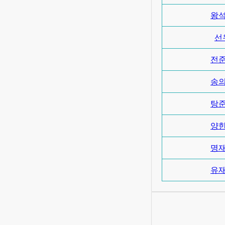
왕
선
전
송
탕
양
명
유