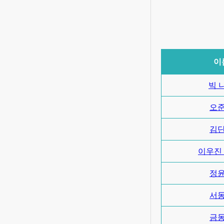
이
빅 
오
김
이우진 
정
서
금