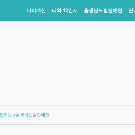
나이계산
띠와 12간지
출생년도별연예인
연
합정보
>
출생년도별연예인