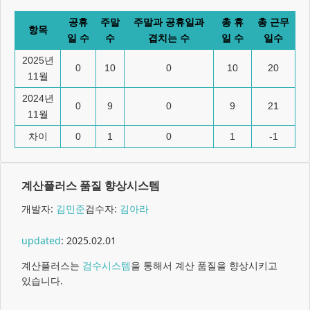
공휴
주말
주말과 공휴일과
총 휴
총 근무
항목
일 수
수
겹치는 수
일 수
일수
2025년
0
10
0
10
20
11월
2024년
0
9
0
9
21
11월
차이
0
1
0
1
-1
계산플러스 품질 향상시스템
개발자:
김민준
검수자:
김아라
updated
:
2025.02.01
계산플러스는
검수시스템
을 통해서 계산 품질을 향상시키고
있습니다.