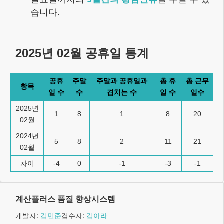
습니다.
2025년 02월
공휴일 통계
공휴
주말
주말과 공휴일과
총 휴
총 근무
항목
일 수
수
겹치는 수
일 수
일수
2025년
1
8
1
8
20
02월
2024년
5
8
2
11
21
02월
차이
-4
0
-1
-3
-1
계산플러스 품질 향상시스템
개발자:
김민준
검수자:
김아라