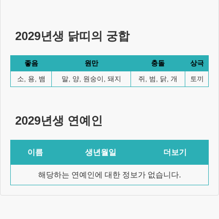
2029년생
닭
띠의 궁합
좋음
원만
충돌
상극
소, 용, 뱀
말, 양, 원숭이, 돼지
쥐, 범, 닭, 개
토끼
2029년생
연예인
이름
생년월일
더보기
해당하는 연예인에 대한 정보가 없습니다.