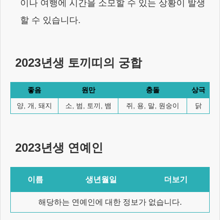
이나 여행에 시간을 소모할 수 있는 상황이 발생
할 수 있습니다.
2023년생
토끼
띠의 궁합
좋음
원만
충돌
상극
양, 개, 돼지
소, 범, 토끼, 뱀
쥐, 용, 말, 원숭이
닭
2023년생
연예인
이름
생년월일
더보기
해당하는 연예인에 대한 정보가 없습니다.