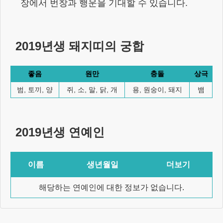
장에서 번창과 행운을 기대할 수 있습니다.
2019년생
돼지
띠의 궁합
좋음
원만
충돌
상극
범, 토끼, 양
쥐, 소, 말, 닭, 개
용, 원숭이, 돼지
뱀
2019년생
연예인
이름
생년월일
더보기
해당하는 연예인에 대한 정보가 없습니다.