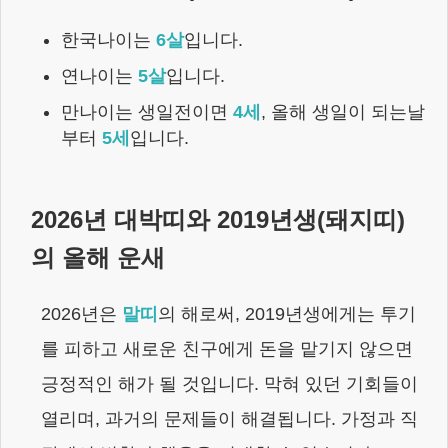
한국나이는
6
살
입니다.
연나이는
5
살
입니다.
만나이는 생일전이면
4
세
,
올해 생일이 되는날
부터
5
세
입니다.
2026
년 대박띠와
2019년생
(
돼지
띠)
의 올해 운새
2026
년은
말
띠
의 해로써,
2019년생
에게는
투기
를 피하고 새로운 친구에게 돈을 맡기지 않으면
긍정적인 해가 될 것입니다. 막혀 있던 기회들이
열리며, 과거의 문제들이 해결됩니다. 가정과 직