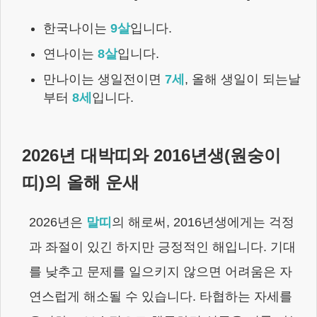
한국나이는
9
살
입니다.
연나이는
8
살
입니다.
만나이는 생일전이면
7
세
,
올해 생일이 되는날
부터
8
세
입니다.
2026
년 대박띠와
2016년생
(
원숭이
띠)의 올해 운새
2026
년은
말
띠
의 해로써,
2016년생
에게는
걱정
과 좌절이 있긴 하지만 긍정적인 해입니다. 기대
를 낮추고 문제를 일으키지 않으면 어려움은 자
연스럽게 해소될 수 있습니다. 타협하는 자세를