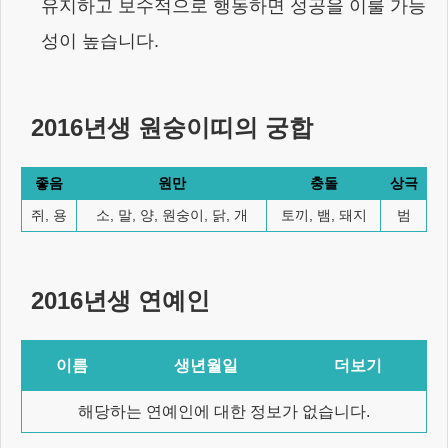
유지하고 보수적으로 행동하면 성공을 이룰 가능
성이 높습니다.
2016년생
원숭이
띠의 궁합
좋음
원만
충돌
상극
쥐, 용
소, 말, 양, 원숭이, 닭, 개
토끼, 뱀, 돼지
범
2016년생
연예인
이름
생년월일
더보기
해당하는 연예인에 대한 정보가 없습니다.