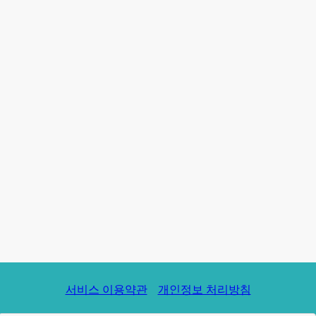
서비스 이용약관
개인정보 처리방침