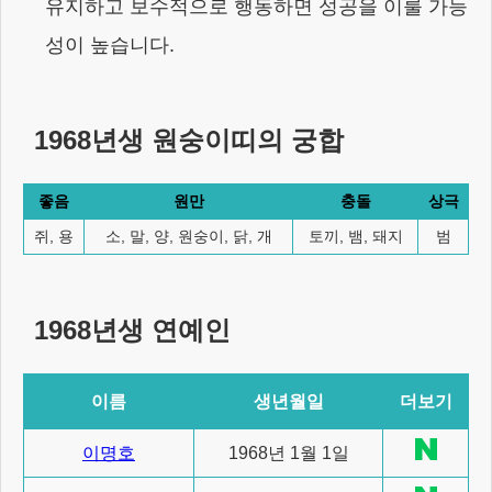
유지하고 보수적으로 행동하면 성공을 이룰 가능
성이 높습니다.
1968년생
원숭이
띠의 궁합
좋음
원만
충돌
상극
쥐, 용
소, 말, 양, 원숭이, 닭, 개
토끼, 뱀, 돼지
범
1968년생
연예인
이름
생년월일
더보기
이명호
1968년 1월 1일