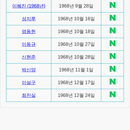
이혜진 (1968년)
1968년 9월 28일
성지루
1968년 10월 16일
염동헌
1968년 10월 18일
이동규
1968년 10월 27일
신현준
1968년 10월 28일
박신양
1968년 11월 1일
이설구
1968년 12월 17일
최진실
1968년 12월 24일