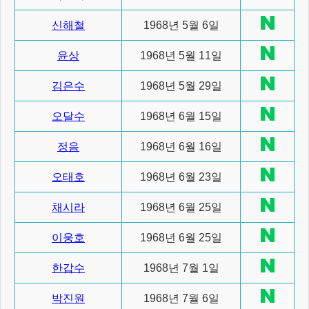
신해철
1968년 5월 6일
윤상
1968년 5월 11일
김은수
1968년 5월 29일
오달수
1968년 6월 15일
정음
1968년 6월 16일
오태호
1968년 6월 23일
채시라
1968년 6월 25일
이웅호
1968년 6월 25일
한갑수
1968년 7월 1일
박진원
1968년 7월 6일