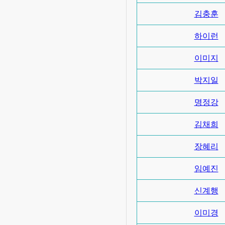
김충훈
하이런
이미지
박지일
명정강
김채희
장혜리
임예진
신계행
이미경