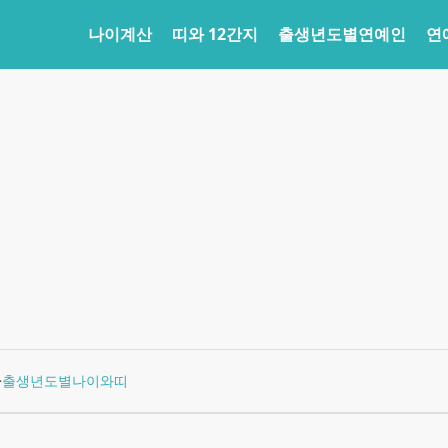
나이계산
띠와 12간지
출생년도별연예인
연
>
출생년도별나이와띠