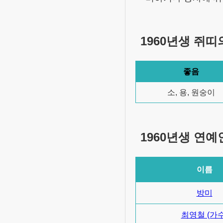
1960년생
쥐
띠
좋음
소, 용, 원숭이
1960년생
연예
이름
방미
최영철 (가수