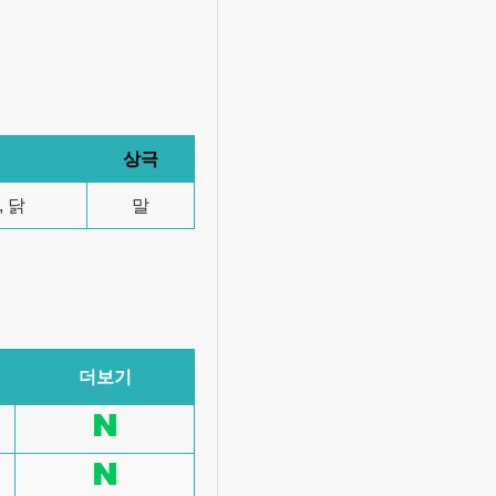
상극
, 닭
말
더보기