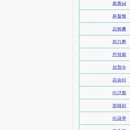
최종남
윤철형
김범룡
차기환
전정희
성창수
김승미
이근희
정애리
이금주