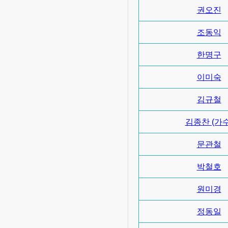
권오진
조동익
한명구
이미숙
김규철
김종찬 (가수
문관철
박철호
원미경
정동일