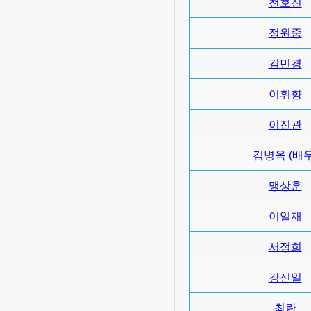
천호진
정원중
김민경
이휘향
이진관
김병옥 (배우
맹상훈
이일재
서정희
강신일
최란