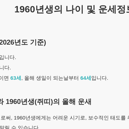
1960년생
의 나이 및 운세정
2026
년도 기준)
입니다.
니다.
전이면
63
세
,
올해 생일이 되는날부터
64
세
입니다.
와
1960년생
(
쥐
띠)의 올해 운새
해로써,
1960년생
에게는
어려운 시기로, 보수적인 태도를 
말릴 수 있습니다.