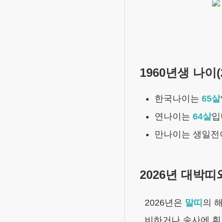
1960년생
나이(
한국나이는
65
살
연나이는
64
살
입
만나이는 생일
2026
년 대박띠
2026
년은
말
띠
의 
비하거나 송사에 휘