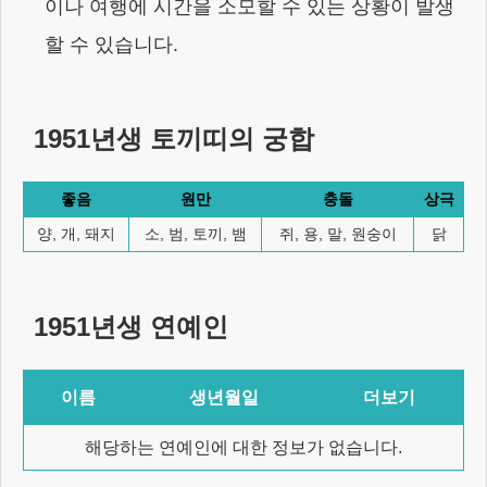
이나 여행에 시간을 소모할 수 있는 상황이 발생
할 수 있습니다.
1951년생
토끼
띠의 궁합
좋음
원만
충돌
상극
양, 개, 돼지
소, 범, 토끼, 뱀
쥐, 용, 말, 원숭이
닭
1951년생
연예인
이름
생년월일
더보기
해당하는 연예인에 대한 정보가 없습니다.