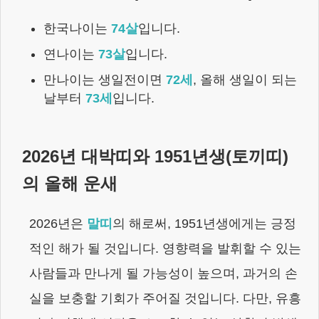
한국나이는
74
살
입니다.
연나이는
73
살
입니다.
만나이는 생일전이면
72
세
,
올해 생일이 되는
날부터
73
세
입니다.
2026
년 대박띠와
1951년생
(
토끼
띠)
의 올해 운새
2026
년은
말
띠
의 해로써,
1951년생
에게는
긍정
적인 해가 될 것입니다. 영향력을 발휘할 수 있는
사람들과 만나게 될 가능성이 높으며, 과거의 손
실을 보충할 기회가 주어질 것입니다. 다만, 유흥