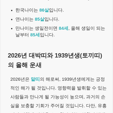
한국나이는
86
살
입니다.
연나이는
85
살
입니다.
만나이는 생일전이면
84
세
,
올해 생일이 되는
날부터
85
세
입니다.
2026
년 대박띠와
1939년생
(
토끼
띠)
의 올해 운새
2026
년은
말
띠
의 해로써,
1939년생
에게는
긍정
적인 해가 될 것입니다. 영향력을 발휘할 수 있는
사람들과 만나게 될 가능성이 높으며, 과거의 손
실을 보충할 기회가 주어질 것입니다. 다만, 유흥