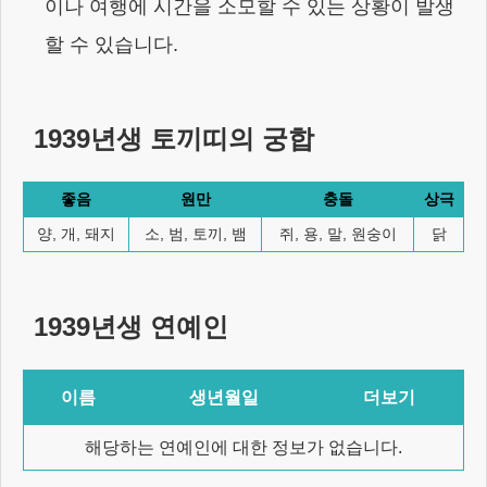
이나 여행에 시간을 소모할 수 있는 상황이 발생
할 수 있습니다.
1939년생
토끼
띠의 궁합
좋음
원만
충돌
상극
양, 개, 돼지
소, 범, 토끼, 뱀
쥐, 용, 말, 원숭이
닭
1939년생
연예인
이름
생년월일
더보기
해당하는 연예인에 대한 정보가 없습니다.