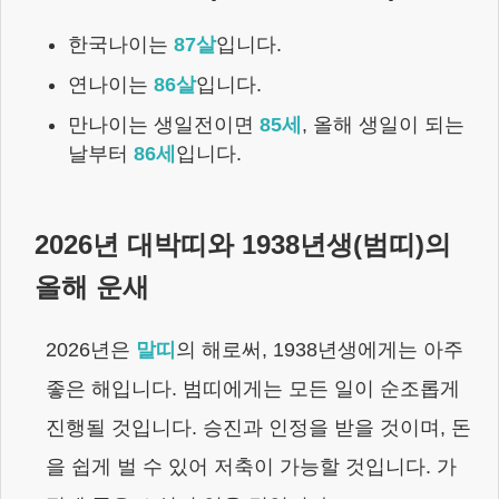
한국나이는
87
살
입니다.
연나이는
86
살
입니다.
만나이는 생일전이면
85
세
,
올해 생일이 되는
날부터
86
세
입니다.
2026
년 대박띠와
1938년생
(
범
띠)의
올해 운새
2026
년은
말
띠
의 해로써,
1938년생
에게는
아주
좋은 해입니다. 범띠에게는 모든 일이 순조롭게
진행될 것입니다. 승진과 인정을 받을 것이며, 돈
을 쉽게 벌 수 있어 저축이 가능할 것입니다. 가