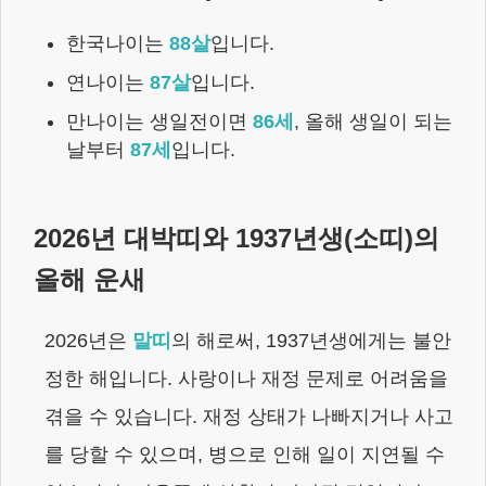
한국나이는
88
살
입니다.
연나이는
87
살
입니다.
만나이는 생일전이면
86
세
,
올해 생일이 되는
날부터
87
세
입니다.
2026
년 대박띠와
1937년생
(
소
띠)의
올해 운새
2026
년은
말
띠
의 해로써,
1937년생
에게는
불안
정한 해입니다. 사랑이나 재정 문제로 어려움을
겪을 수 있습니다. 재정 상태가 나빠지거나 사고
를 당할 수 있으며, 병으로 인해 일이 지연될 수