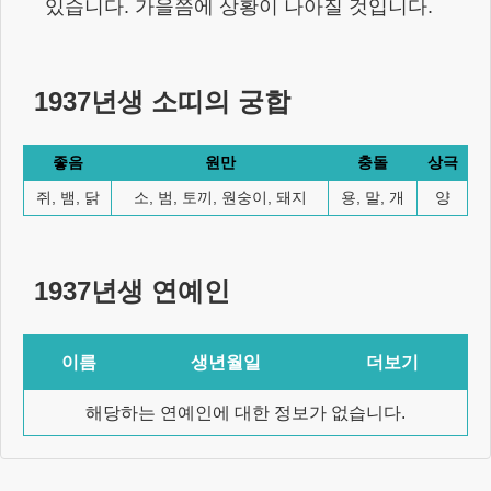
있습니다. 가을쯤에 상황이 나아질 것입니다.
1937년생
소
띠의 궁합
좋음
원만
충돌
상극
쥐, 뱀, 닭
소, 범, 토끼, 원숭이, 돼지
용, 말, 개
양
1937년생
연예인
이름
생년월일
더보기
해당하는 연예인에 대한 정보가 없습니다.