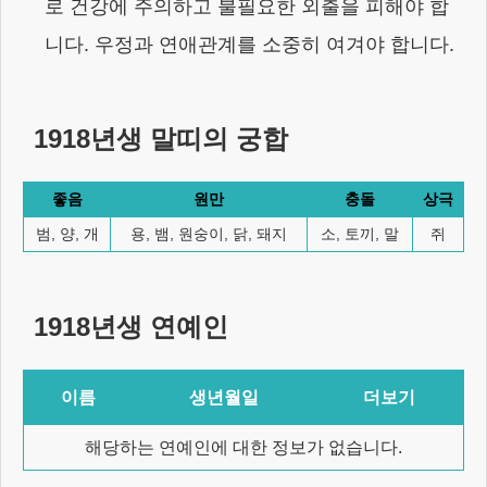
로 건강에 주의하고 불필요한 외출을 피해야 합
니다. 우정과 연애관계를 소중히 여겨야 합니다.
1918년생
말
띠의 궁합
좋음
원만
충돌
상극
범, 양, 개
용, 뱀, 원숭이, 닭, 돼지
소, 토끼, 말
쥐
1918년생
연예인
이름
생년월일
더보기
해당하는 연예인에 대한 정보가 없습니다.