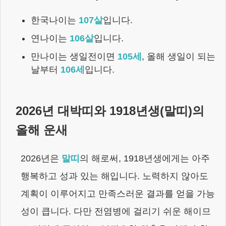
한국나이는
107
살
입니다.
연나이는
106
살
입니다.
만나이는 생일전이면
105
세
,
올해 생일이 되는
날부터
106
세
입니다.
2026
년 대박띠와
1918년생
(
말
띠)의
올해 운새
2026
년은
말
띠
의 해로써,
1918년생
에게는
아주
행복하고 성과 있는 해입니다. 노력하지 않아도
계획이 이루어지고 만족스러운 결과를 얻을 가능
성이 큽니다. 다만 전염병에 걸리기 쉬운 해이므