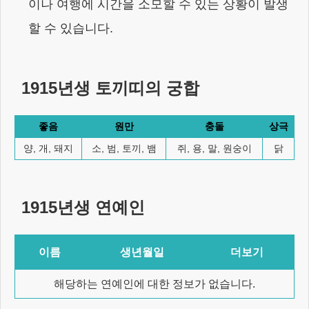
이나 여행에 시간을 소모할 수 있는 상황이 발생
할 수 있습니다.
1915년생
토끼
띠의 궁합
좋음
원만
충돌
상극
양, 개, 돼지
소, 범, 토끼, 뱀
쥐, 용, 말, 원숭이
닭
1915년생
연예인
이름
생년월일
더보기
해당하는 연예인에 대한 정보가 없습니다.