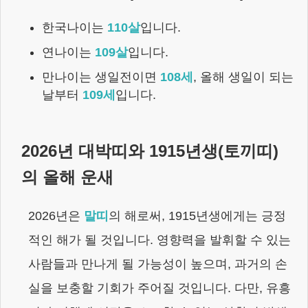
한국나이는
110
살
입니다.
연나이는
109
살
입니다.
만나이는 생일전이면
108
세
,
올해 생일이 되는
날부터
109
세
입니다.
2026
년 대박띠와
1915년생
(
토끼
띠)
의 올해 운새
2026
년은
말
띠
의 해로써,
1915년생
에게는
긍정
적인 해가 될 것입니다. 영향력을 발휘할 수 있는
사람들과 만나게 될 가능성이 높으며, 과거의 손
실을 보충할 기회가 주어질 것입니다. 다만, 유흥