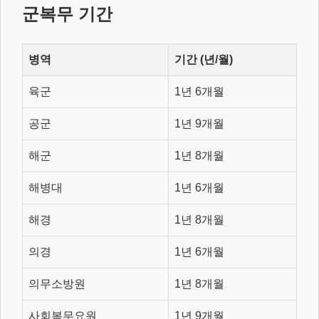
군복무 기간
병역
기간 (년/월)
육군
1
년
6
개월
공군
1
년
9
개월
해군
1
년
8
개월
해병대
1
년
6
개월
해경
1
년
8
개월
의경
1
년
6
개월
의무소방원
1
년
8
개월
사회복무요원
1
년
9
개월