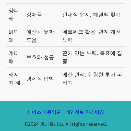
양띠
장애물
인내심 유지, 해결책 찾기
해
닭띠
예상치 못한
네트워크 활용, 관계 개선
해
도움
노력
개띠
끈기 있는 노력, 목표에 집
보호와 성공
해
중
돼지
예산 관리, 위험한 투자 피
경제적 압박
띠 해
하기
서비스 이용약관
개인정보 처리방침
©2024 계산플러스. All rights reserved.