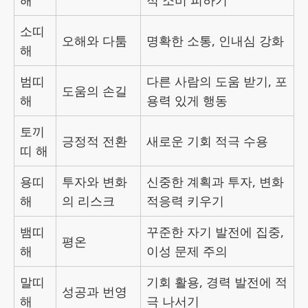
해
적 소비 피하기
소띠
오해와 다툼
명확한 소통, 인내심 강화
해
범띠
다른 사람의 도움 받기, 포
도움의 손길
해
용력 있게 행동
토끼
긍정적 전환
새로운 기회 적극 수용
띠 해
용띠
투자와 변화
신중한 계획과 투자, 변화
해
의 리스크
적응력 키우기
뱀띠
꾸준한 자기 발전에 집중,
평온
해
이성 문제 주의
말띠
기회 활용, 경력 발전에 적
성공과 번영
해
극 나서기