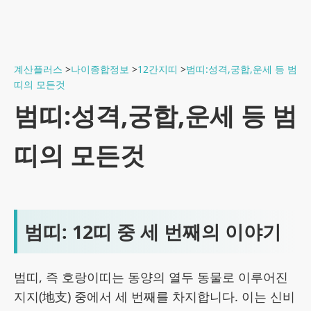
계산플러스
>
나이종합정보
>
12간지띠
>
범띠:성격,궁합,운세 등 범
띠의 모든것
범띠:성격,궁합,운세 등 범
띠의 모든것
범띠: 12띠 중 세 번째의 이야기
범띠, 즉 호랑이띠는 동양의 열두 동물로 이루어진
지지(地支) 중에서 세 번째를 차지합니다. 이는 신비