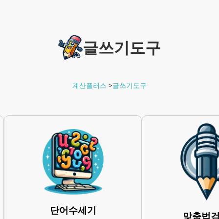
글쓰기도구
계산플러스
>
글쓰기도구
단어수세기
맞춤법